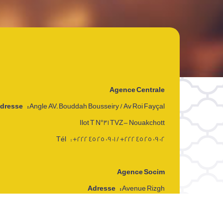
Agence Centrale
dresse :
Angle AV. Bouddah Bousseiry / Av Roi Fayçal
Ilot T N°31 TVZ- Nouakchott
Tél : +222 45 25 09 01 / +222 45 25 09 02
Agence Socim
Adresse :
Avenue Rizgh
Socim TVZ- Nouakchott
Tél : +222 28 58 20 34